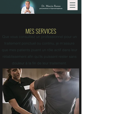
MES SERVICES
Que vous consultiez un professionnel pour un
traitement ponctuel ou continu, je m'assure
que mes patients jouent un rôle actif dans leur
rétablissement afin qu'ils puissent rester sans
douleur à la fin de leur traitement.