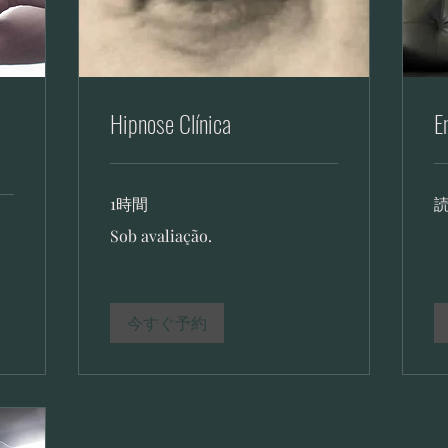
Hipnose Clínica
E
1時間
読
Sob
Sob avaliação.
avaliação.
今すぐ予約