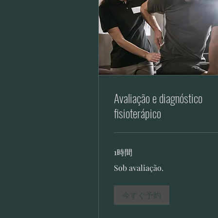
Avaliação e diagnóstico
fisioterápico
1時間
Sob
Sob avaliação.
avaliação.
今すぐ予約