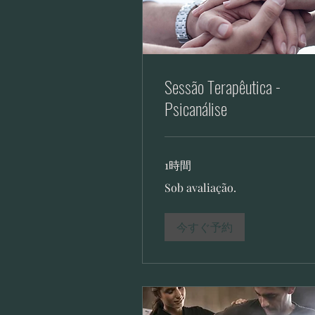
Sessão Terapêutica -
Psicanálise
1時間
Sob
Sob avaliação.
avaliação.
今すぐ予約