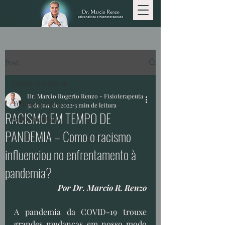
Post
Todos os posts
Dr. Marcio Rogerio Renzo - Fisioterapeuta
Todos os posts
31 de jan. de 2022
3 min de leitura
RACISMO EM TEMPO DE
saúde mental
PANDEMIA – Como o racismo
influenciou no enfrentamento à
pandemia?
Por Dr. Marcio R. Renzo
A pandemia da COVID-19 trouxe 
grandes mudanças em nosso modo 