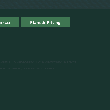
висы
Plans & Pricing
советы по здоровью и благополучию, а также
ое лечение даже на расстоянии.