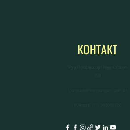
КОНТАКТ
Руа Профессор Нина Стокко
596
Consulta@marciorenzo.com.br
Контакт: (11) 983062726